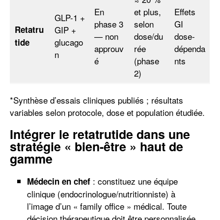
En
et plus,
Effets
GLP-1 +
phase 3
selon
GI
Retatru
GIP +
— non
dose/du
dose-
glucago
tide
approuv
rée
dépenda
n
é
(phase
nts
2)
*Synthèse d’essais cliniques publiés ; résultats
variables selon protocole, dose et population étudiée.
Intégrer le retatrutide dans une
stratégie « bien-être » haut de
gamme
: constituez une équipe
Médecin en chef
clinique (endocrinologue/nutritionniste) à
l’image d’un « family office » médical. Toute
décision thérapeutique doit être personnalisée,