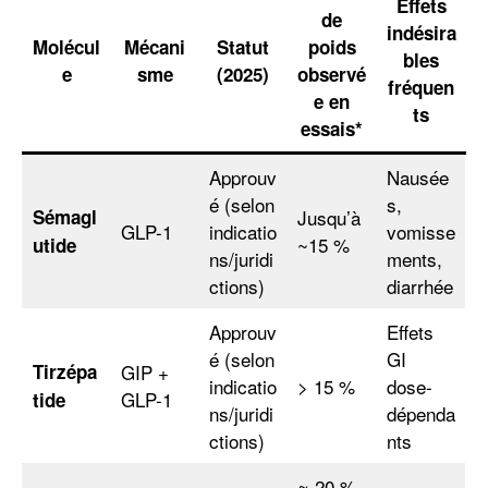
Effets
de
indésira
Molécul
Mécani
Statut
poids
bles
e
sme
(2025)
observé
fréquen
e en
ts
essais*
Approuv
Nausée
é (selon
s,
Sémagl
Jusqu’à
GLP-1
indicatio
vomisse
~15 %
utide
ns/juridi
ments,
ctions)
diarrhée
Approuv
Effets
é (selon
GI
Tirzépa
GIP +
indicatio
> 15 %
dose-
GLP-1
tide
ns/juridi
dépenda
ctions)
nts
≈ 20 %