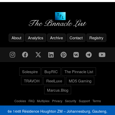
About
Analytics
Archive
Contact
Registry
Solespire
BuyRIC
The Pinnacle List
TRAVOH
ReelLuxe
MD5 Gaming
Marcus.Blog
Cookies
-
FAQ
-
Multiplex
-
Privacy
-
Security
-
Support
-
Terms
Copyright © 2011-2026 The Pinnacle List | Solespire di Marcus Anthony
6e 1448 Résidence Houghton ZM – Johannesburg, Gauteng,
Cyganiak | Florence, Italy | VAT 07382290489